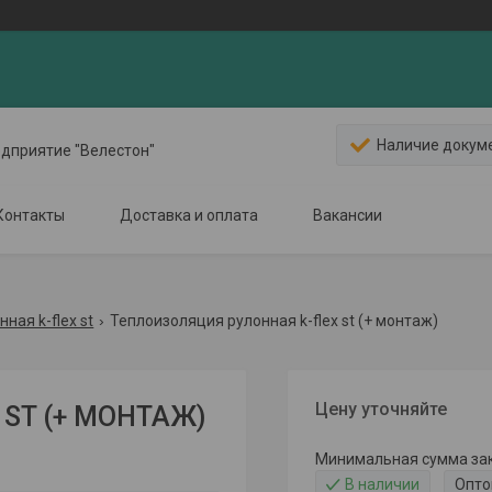
Наличие докум
едприятие "Велестон"
Контакты
Доставка и оплата
Вакансии
ная k-flex st
Теплоизоляция рулонная k-flex st (+ монтаж)
Цену уточняйте
x ST (+ МОНТАЖ)
Минимальная сумма зака
В наличии
Опто