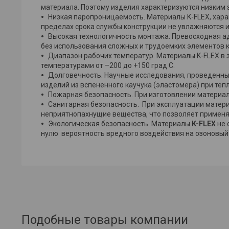
материала. Поэтому изделия характеризуются низки
Низкая паропроницаемость. Материалы K-FLEX, хар
пределах срока службы конструкции не увлажняются и
Высокая технологичность монтажа. Превосходная ад
без использования сложных и трудоемких элементов 
Диапазон рабочих температур. Материалы K-FLEX в 
температурами от –200 до +150 град С.
Долговечность. Научные исследования, проведенны
изделий из вспененного каучука (эластомера) при теп
Пожарная безопасность. При изготовлении материа
Санитарная безопасность. При эксплуатации мате
неприятнопахнущие вещества, что позволяет применя
Экологическая безопасность. Материалы
K-FLEX
не 
нулю вероятность вредного воздействия на озоновый
Подобные товары компании