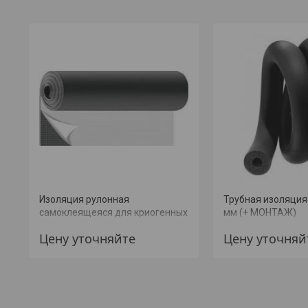
Изоляция рулонная
Трубная изоляция 
самоклеящеяся для криогенных
мм (+ МОНТАЖ)
систем AD+ALU K-flex ST (+
Цену уточняйте
Цену уточняй
МОНТАЖ)