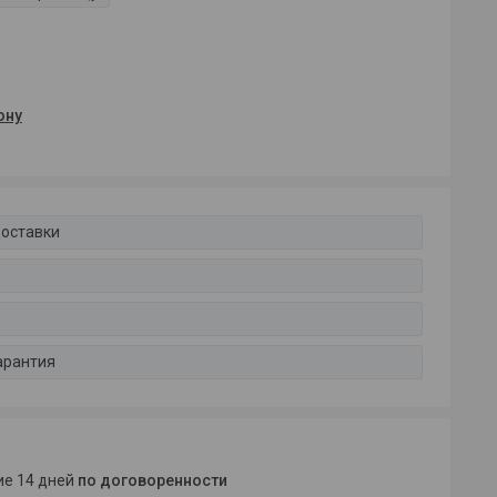
ону
доставки
арантия
ние 14 дней
по договоренности