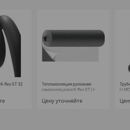
K-flex ST 32
Теплоизоляция рулонная
Трубн
самоклеящеяся K-flex ST (+
(+ М
МОНТАЖ)
те
Цену уточняйте
Цен