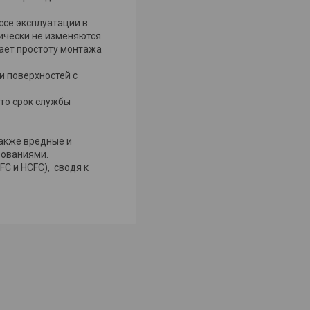
се эксплуатации в
ически не изменяются.
вает простоту монтажа
и поверхностей с
то срок службы
также вредные и
бованиями.
C и HCFC), сводя к