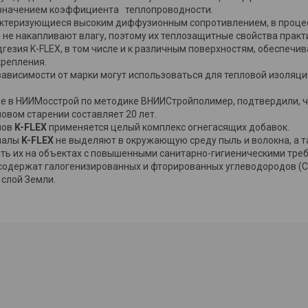
м значением коэффициента теплопроводности.
актеризующиеся высоким диффузионным сопротивлением, в процес
 не накапливают влагу, поэтому их теплозащитные свойства практ
гезия K-FLEX, в том числе и к различным поверхностям, обеспечи
крепления.
зависимости от марки могут использоваться для тепловой изоляци
е в НИИМосстрой по методике ВНИИСтройполимер, подтвердили, ч
ловом старении составляет 20 лет.
лов
K-FLEX
применяется целый комплекс огнегасящих добавок.
риалы
K-FLEX
не выделяют в окружающую среду пыль и волокна, а 
ть их на объектах с повышенными санитарно-гигиеническими тре
содержат галогенизированных и фторированных углеводородов (CF
 слой Земли.