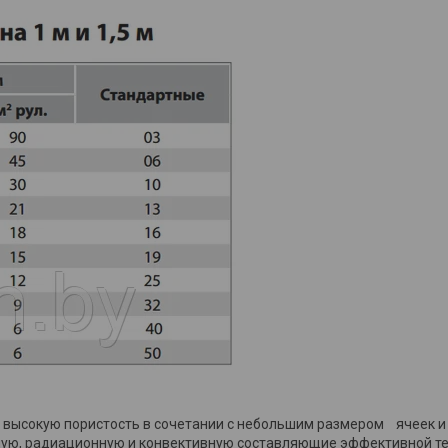
высокую пористость в сочетании с небольшим размером ячеек 
вную, радиационную и конвективную составляющие эффективной т