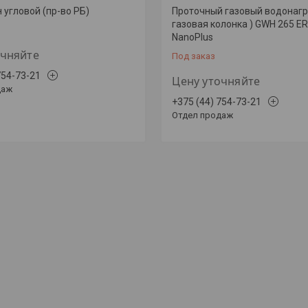
 угловой (пр-во РБ)
Проточный газовый водонагр
газовая колонка ) GWH 265 E
NanoPlus
очняйте
Под заказ
754-73-21
Цену уточняйте
даж
+375 (44) 754-73-21
Отдел продаж