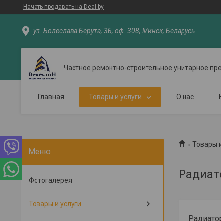
Начать продавать на Deal.by
ул. Болеслава Берута, 3Б, оф. 308, Минск, Беларусь
Частное ремонтно-строительное унитарное пр
Главная
Товары и услуги
О нас
Товары и
Радиат
Фотогалерея
Товары и услуги
Радиато