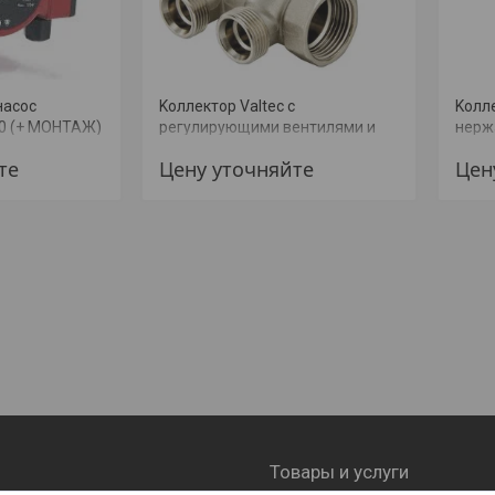
насос
Kоллектор Valtec с
Kолле
40 (+ МОНТАЖ)
регулирующими вентилями и
нерж
наружной резьбой под
межо
те
Цену уточняйте
Цен
"евроконус" (VTc.560.NE) (+
выход
МОНТАЖ
МОН
Товары и услуги