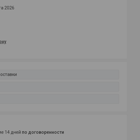
та 2026
ону
доставки
ние 14 дней
по договоренности