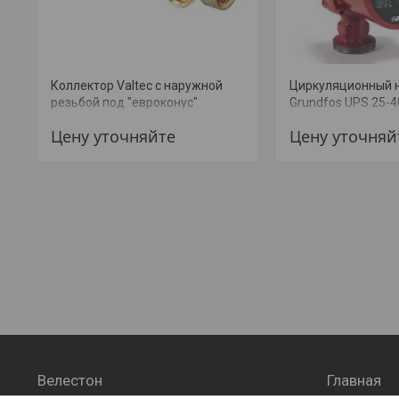
Коллектор Valtec c наружной
Циркуляционный 
резьбой под "евроконус"
Grundfos UPS 25-
(VTc.500.NE) (+ МОНТАЖ)
Цену уточняйте
Цену уточняй
Велестон
Главная