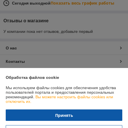
Показать весь график работы
Сегодня выходной
Отзывы о магазине
У компании пока нет отзывов, добавьте первый
О нас
Контакты
Доставка и оплата
Обработка файлов cookie
Мы используем файлы cookies для обеспечения удобства
График работы
пользователей портала и предоставления персональных
рекомендаций.
Вы можете настроить файлы cookies или
отключить их.
Полная версия сайта
Принять
Политика обработки cookies