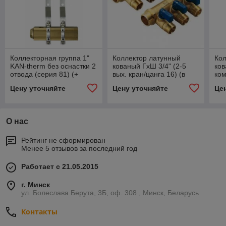
Коллекторная группа 1"
Коллектор латунный
Кол
KAN-therm без оснастки 2
кованый ГxШ 3/4" (2-5
ков
отвода (серия 81) (+
вых. кран/цанга 16) (в
ком
МОНТАЖ)
компл.доп.син.ручки)
доп
Цену уточняйте
Цену уточняйте
Це
ру
О нас
Рейтинг не сформирован
Менее 5 отзывов за последний год
Работает с 21.05.2015
г. Минск
ул. Болеслава Берута, 3Б, оф. 308 , Минск, Беларусь
Контакты