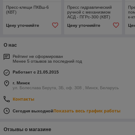
Пресс-клещи ПКВш-6
Пресс гидравлический
Пре
(КВТ)
ручной с механизмом
по
АСД - ПГРс-300 (КВТ)
к-к
Цену уточняйте
Цену уточняйте
Це
О нас
Рейтинг не сформирован
Менее 5 отзывов за последний год
Работает с 21.05.2015
г. Минск
ул. Болеслава Берута, 3Б, оф. 308 , Минск, Беларусь
Контакты
Показать весь график работы
Сегодня выходной
Отзывы о магазине