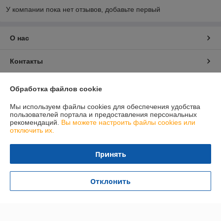
У компании пока нет отзывов, добавьте первый
О нас
Контакты
Доставка и оплата
Обработка файлов cookie
Мы используем файлы cookies для обеспечения удобства
График работы
пользователей портала и предоставления персональных
рекомендаций.
Вы можете настроить файлы cookies или
отключить их.
Полная версия сайта
Принять
Политика обработки cookies
Сайт создан на платформе Deal.by
Отклонить