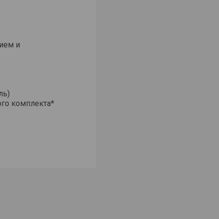
ием и
ль)
ого комплекта*