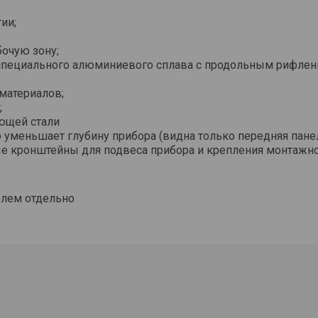
ии;
бочую зону;
пециального алюминиевого сплава с продольным рифлен
материалов;
;
ющей стали
уменьшает глубину прибора (видна только передняя пане
е кронштейны для подвеса прибора и крепления монтажн
елем отдельно