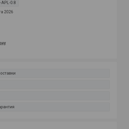
-APL-0.8
та 2026
ону
доставки
арантия