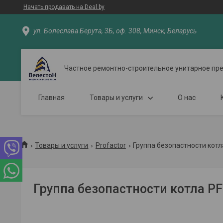
Начать продавать на Deal.by
ул. Болеслава Берута, 3Б, оф. 308, Минск, Беларусь
Частное ремонтно-строительное унитарное пр
Главная
Товары и услуги
О нас
Товары и услуги
Profactor
Группа безопастности котла
Группа безопастности котла PF