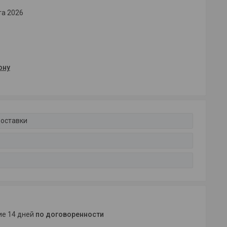
та 2026
ону
доставки
ние 14 дней
по договоренности