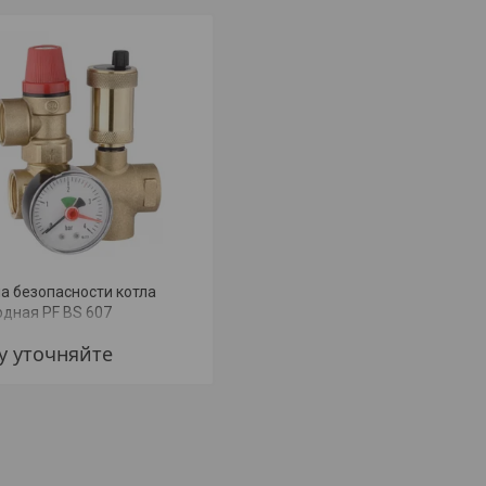
а безопасности котла
одная PF BS 607
у уточняйте