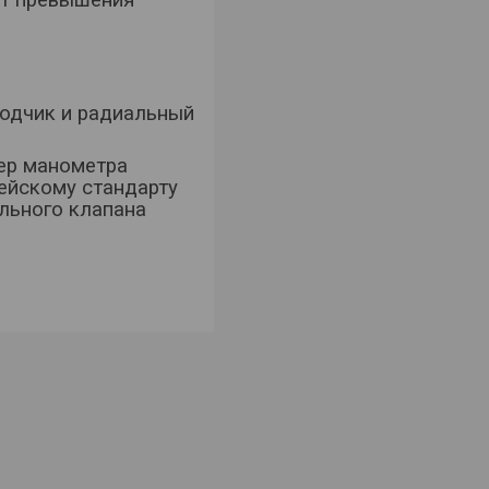
водчик и радиальный
цер манометра
ейскому стандарту
льного клапана