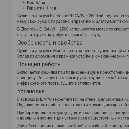
Вес: 5,1 кг
Гарантия: 1 год
Сушилка для рук Electrolux EHDA/W – 2500 оборудована 
нему свои руки. Это удобно и практично. Благодаря тако
В Electrolux EHDA/W – 2500 используется мотор со скоро
высушить руки потребуется всего 15 секунд.
Особенность и свойства
Сушилки для рук в Минске изготовлены по уникальной ан
Сплав из алюминия и кремния устойчив к механическим 
Принцип работы
Включается сушилка при поднесении рук на расстоянии д
принципу. Реагируя на мокрые руки, в сушилке срабатыва
инфракрасного порта, сушилка отключится.
Установка
Electrolux EHDA/W закрепляется на стене. Для монтажа 
Подключается прибор к электросети с помощью скрытой 
Прибор идеально подходят для использования в заведени
идеальный вариант для установки в общественных места
Для обеспечения нормальной работы избегайте попадани