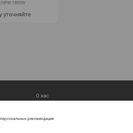
/HPW-1800W
Elecrolux EHDA/N 2500 (+
МОНТАЖ)
у уточняйте
Цену уточняйте
О нас
О компании
Контакты
 персональных рекомендаций.