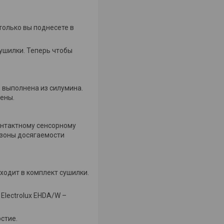
только вы поднесете в
сушилки. Теперь чтобы
 выполнена из силумина.
ены.
контактному сенсорному
з зоны досягаемости
ходит в комплект сушилки.
Electrolux EHDA/W –
стие.