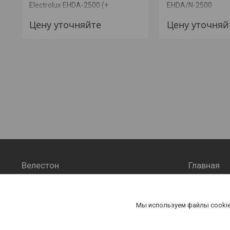
Electrolux EHDA-2500 (+
EHDA/N-2500
МОНТАЖ)
Цену уточняйте
Цену уточняй
Велестон
Главная
VELESTON
Главная 
Мы используем файлы cookie