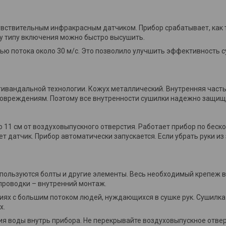
чувствительным инфракрасным датчиком. Прибор срабатывает, как 
му типу включения можно быстро высушить.
стью потока около 30 м/с. Это позволило улучшить эффективность 
тивандальной технологии. Кожух металлический. Внутренняя часть
повреждениям. Поэтому все внутренности сушилки надежно защищ
о 11 см от воздуховыпускного отверстия. Работает прибор по бес
ет датчик. Прибор автоматически запускается. Если убрать руки и
используются болты и другие элементы. Весь необходимый крепеж в
проводки – внутренний монтаж.
ях с большим потоком людей, нуждающихся в сушке рук. Сушилка 
х.
я воды внутрь прибора. Не перекрывайте воздуховыпускное отвер