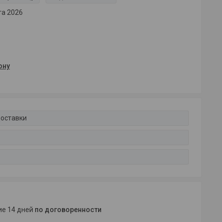
та 2026
ону
доставки
ние 14 дней
по договоренности