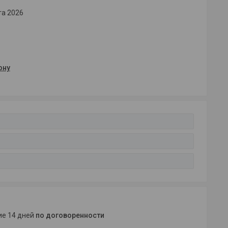
та 2026
ону
ние 14 дней
по договоренности